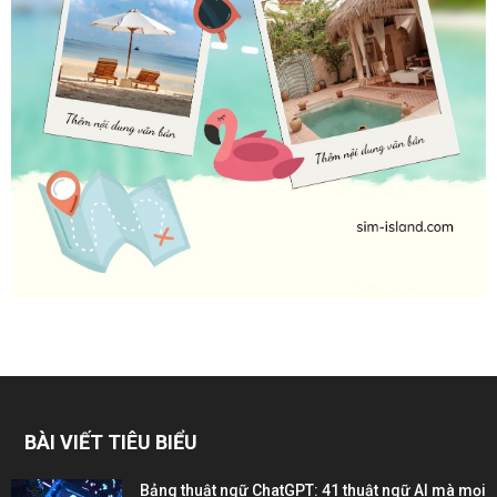
BÀI VIẾT TIÊU BIỂU
Bảng thuật ngữ ChatGPT: 41 thuật ngữ AI mà mọi