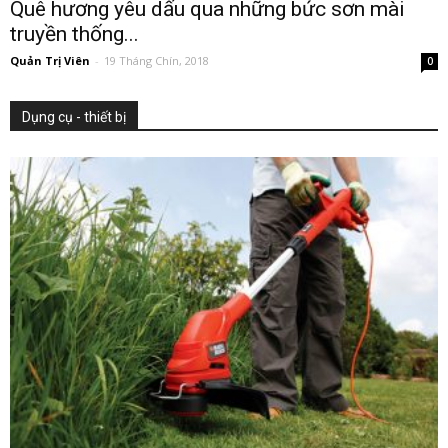
Quê hương yêu dấu qua những bức sơn mài
truyền thống...
Quản Trị Viên
-
19 Tháng Chín, 2018
0
Dụng cụ - thiết bị