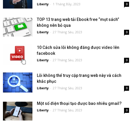
Liberty
-
1 Tháng Bảy, 2023
0
TOP 13 trang web tải Ebook free “mọt sách”
không nên bỏ qua
Liberty
-
27 Tháng Sáu, 2023
0
10 Cách sửa lỗi không đăng được video lên
facebook
Liberty
-
27 Tháng Sáu, 2023
0
Lỗi không thể truy cập trang web này và cách
khắc phục
Liberty
-
27 Tháng Sáu, 2023
0
Một số điện thoại tạo được bao nhiêu gmail?
Liberty
-
27 Tháng Sáu, 2023
0