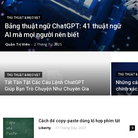
THỦ THUẬT & MẸO VẶT
Bảng thuật ngữ ChatGPT: 41 thuật ngữ
AI mà mọi người nên biết
Quản Trị Viên
-
2 Tháng Tư, 2025
THỦ THUẬT &
THỦ THUẬT & MẸO VẶT
Tất Tần Tật Các Câu Lệnh ChatGPT
Những các
Giúp Bạn Trò Chuyện Như Chuyên Gia
chính xác
Cách để copy-paste dùng tổ hợp phím tắt
Liberty
-
17 Tháng Bảy, 2023
0