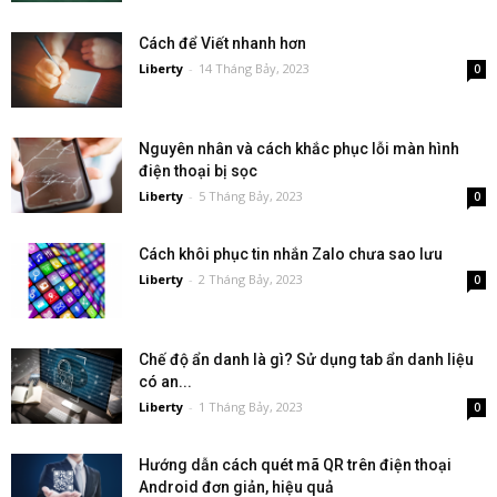
Cách để Viết nhanh hơn
Liberty
-
14 Tháng Bảy, 2023
0
Nguyên nhân và cách khắc phục lỗi màn hình
điện thoại bị sọc
Liberty
-
5 Tháng Bảy, 2023
0
Cách khôi phục tin nhắn Zalo chưa sao lưu
Liberty
-
2 Tháng Bảy, 2023
0
Chế độ ẩn danh là gì? Sử dụng tab ẩn danh liệu
có an...
Liberty
-
1 Tháng Bảy, 2023
0
Hướng dẫn cách quét mã QR trên điện thoại
Android đơn giản, hiệu quả