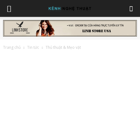
Trang chủ
Tin tức
Thủ thuật & Mẹo vặt