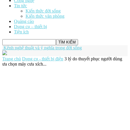
Công nghệ
Tin tức
Kiến thức đời sống
Kiến thức văn phòng
Quảng cáo
Dụng cụ – thiết bị
Tiện ích
Kênh nghệ thuật và ý nghĩa trong đời sống
Trang chủ
Dụng cụ - thiết bị điện
3 lý do thuyết phục người dùng
ưa chọn máy cưa xích...