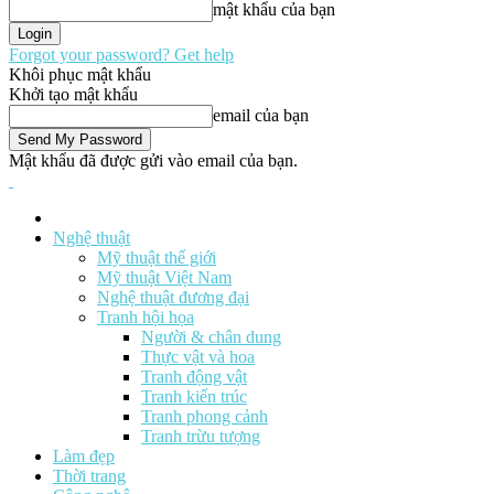
mật khẩu của bạn
Forgot your password? Get help
Khôi phục mật khẩu
Khởi tạo mật khẩu
email của bạn
Mật khẩu đã được gửi vào email của bạn.
Nghệ thuật
Mỹ thuật thế giới
Mỹ thuật Việt Nam
Nghệ thuật đương đại
Tranh hội họa
Người & chân dung
Thực vật và hoa
Tranh động vật
Tranh kiến trúc
Tranh phong cảnh
Tranh trừu tượng
Làm đẹp
Thời trang