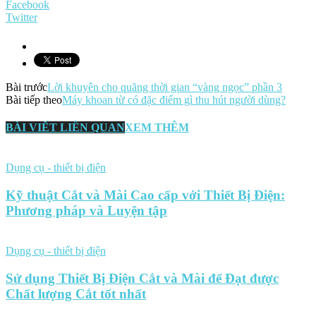
Facebook
Twitter
Bài trước
Lời khuyên cho quãng thời gian “vàng ngọc” phần 3
Bài tiếp theo
Máy khoan từ có đặc điểm gì thu hút người dùng?
BÀI VIẾT LIÊN QUAN
XEM THÊM
Dụng cụ - thiết bị điện
Kỹ thuật Cắt và Mài Cao cấp với Thiết Bị Điện:
Phương pháp và Luyện tập
Dụng cụ - thiết bị điện
Sử dụng Thiết Bị Điện Cắt và Mài để Đạt được
Chất lượng Cắt tốt nhất