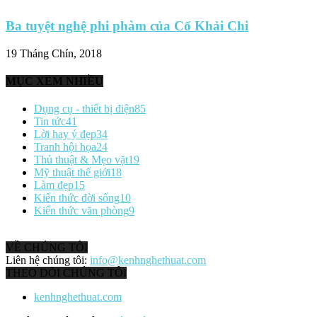
Ba tuyệt nghệ phi phàm của Cố Khải Chi
19 Tháng Chín, 2018
MỤC XEM NHIỀU
Dụng cụ - thiết bị điện
85
Tin tức
41
Lời hay ý đẹp
34
Tranh hội họa
24
Thủ thuật & Mẹo vặt
19
Mỹ thuật thế giới
18
Làm đẹp
15
Kiến thức đời sống
10
Kiến thức văn phòng
9
VỀ CHÚNG TÔI
Liên hệ chúng tôi:
info@kenhnghethuat.com
THEO DÕI CHÚNG TÔI
kenhnghethuat.com