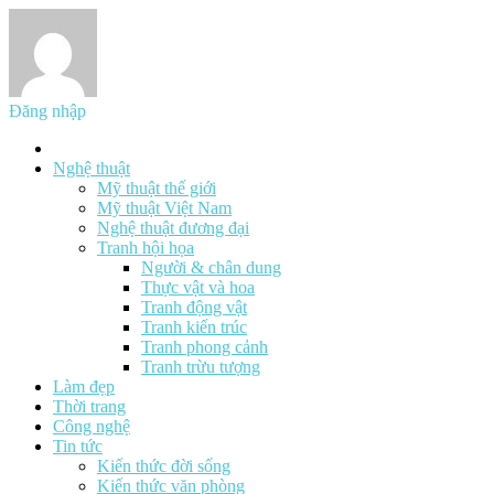
Đăng nhập
Nghệ thuật
Mỹ thuật thế giới
Mỹ thuật Việt Nam
Nghệ thuật đương đại
Tranh hội họa
Người & chân dung
Thực vật và hoa
Tranh động vật
Tranh kiến trúc
Tranh phong cảnh
Tranh trừu tượng
Làm đẹp
Thời trang
Công nghệ
Tin tức
Kiến thức đời sống
Kiến thức văn phòng