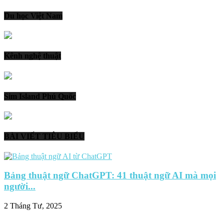
Du học Việt Nam
Kênh nghệ thuật
Sim Island Phú Quốc
BÀI VIẾT TIÊU BIỂU
Bảng thuật ngữ ChatGPT: 41 thuật ngữ AI mà mọi
người...
2 Tháng Tư, 2025