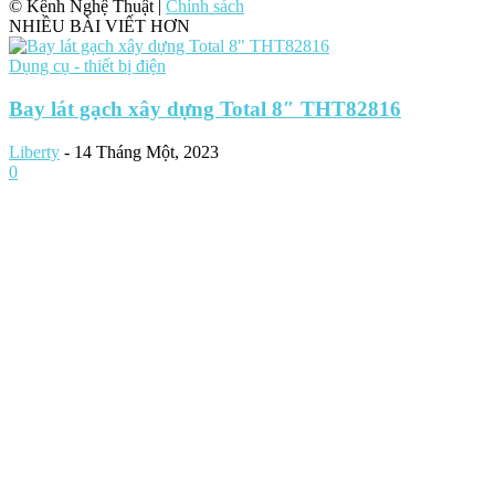
© Kênh Nghệ Thuật |
Chính sách
NHIỀU BÀI VIẾT HƠN
Dụng cụ - thiết bị điện
Bay lát gạch xây dựng Total 8″ THT82816
Liberty
-
14 Tháng Một, 2023
0