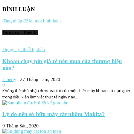
BÌNH LUẬN
đăng nhập để lại một bình luận
Dụng cụ - thiết bị
Dụng cụ - thiết bị điện
Khoan chạy pin giá rẻ nên mua của thương hiệu
nào?
Liberty
-
27 Tháng Tám, 2020
0
Không thể phủ nhận được vai trò của một chiếc máy khoan sử dụng pin
trong điều kiện làm việc thực tế ngày nay....
Lý do nên sở hữu máy cắt nhôm Makita?
9 Tháng Sáu, 2020