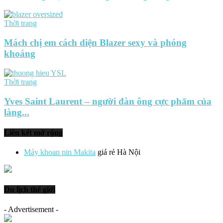
Thời trang
Mách chị em cách diện Blazer sexy và phóng
khoáng
Thời trang
Yves Saint Laurent – người đàn ông cực phẩm của
làng...
Liên kết mở rộng
Máy khoan pin Makita
giá rẻ Hà Nội
Du lịch thế giới
- Advertisement -