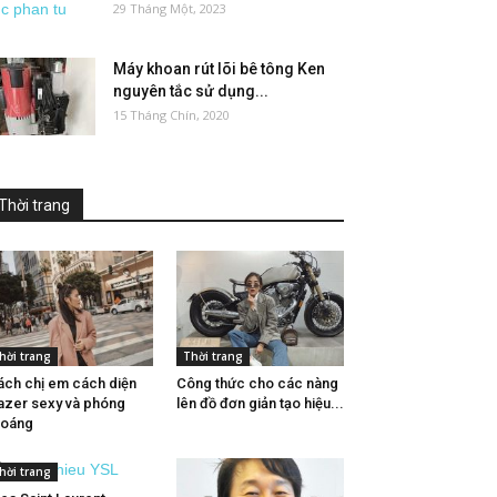
29 Tháng Một, 2023
Máy khoan rút lõi bê tông Ken
nguyên tắc sử dụng...
15 Tháng Chín, 2020
Thời trang
hời trang
Thời trang
ch chị em cách diện
Công thức cho các nàng
azer sexy và phóng
lên đồ đơn giản tạo hiệu...
hoáng
hời trang