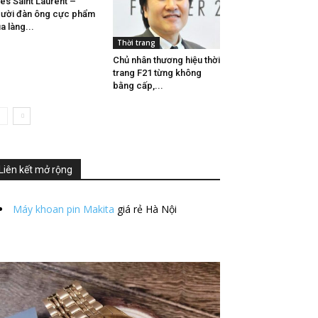
es Saint Laurent –
ười đàn ông cực phẩm
a làng...
Thời trang
Chủ nhân thương hiệu thời
trang F21 từng không
bằng cấp,...
Liên kết mở rộng
Máy khoan pin Makita
giá rẻ Hà Nội