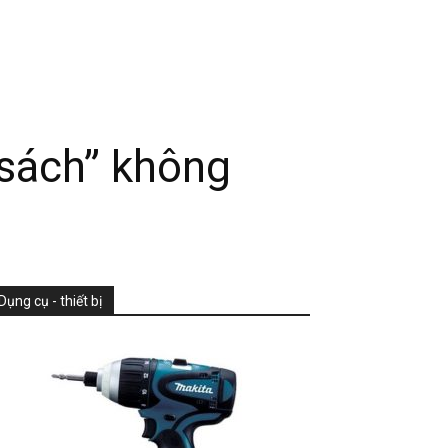
 sách” không
Dụng cụ - thiết bị