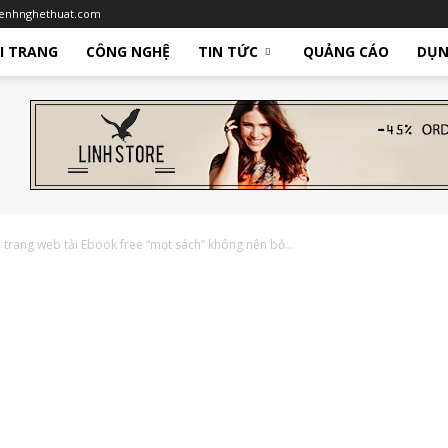
enhnghethuat.com
I TRANG
CÔNG NGHỆ
TIN TỨC
QUẢNG CÁO
DỤN
 trang web tải Ebook free “mọt sách” không nên bỏ...