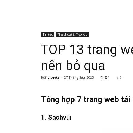
Tin tức
Thủ thuật & Mẹo vặt
TOP 13 trang we
nên bỏ qua
Bởi
Liberty
-
27 Tháng Sáu, 2023
531
0
Tổng hợp 7 trang web tải 
1. Sachvui