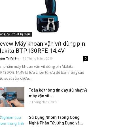
ụng cụ - thiết bị điện
evew Máy khoan vặn vít dùng pin
akita BTP130RFE 14.4V
ản Trị Viên
-
16 Tháng Năm, 2019
0
n phẩm máy khoan vặn vít dùng pin Makita
P130RFE 14.4V là lựa chọn tối ưu để bạn nâng cao
ệu suất sửa chữa,...
Toàn bộ thông tin đầy đủ nhất về
máy vặn vít...
3 Tháng Năm, 2019
Sử Dụng Nhôm Trong Công
Nghệ Phân Tử, Ứng Dụng và...