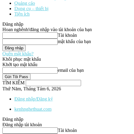
Quảng cáo
Dụng cụ – thiết bị
Tiện ích
Đăng nhập
Hoan nghênh!
đăng nhập vào tài khoản của bạn
Tài khoản
mật khẩu của bạn
Quên mật khẩu?
Khôi phục mật khẩu
Khởi tạo mật khẩu
email của bạn
TÌM KIẾM
Thứ Năm, Tháng Tám 6, 2026
Đăng nhập/Đăng ký
kenhnghethuat.com
Đăng nhập
Đăng nhập tài khoản
Tài khoản