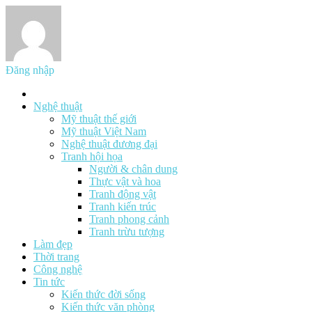
Đăng nhập
Nghệ thuật
Mỹ thuật thế giới
Mỹ thuật Việt Nam
Nghệ thuật đương đại
Tranh hội họa
Người & chân dung
Thực vật và hoa
Tranh động vật
Tranh kiến trúc
Tranh phong cảnh
Tranh trừu tượng
Làm đẹp
Thời trang
Công nghệ
Tin tức
Kiến thức đời sống
Kiến thức văn phòng