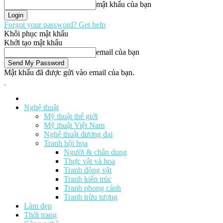
mật khẩu của bạn
Forgot your password? Get help
Khôi phục mật khẩu
Khởi tạo mật khẩu
email của bạn
Mật khẩu đã được gửi vào email của bạn.
Nghệ thuật
Mỹ thuật thế giới
Mỹ thuật Việt Nam
Nghệ thuật đương đại
Tranh hội họa
Người & chân dung
Thực vật và hoa
Tranh động vật
Tranh kiến trúc
Tranh phong cảnh
Tranh trừu tượng
Làm đẹp
Thời trang