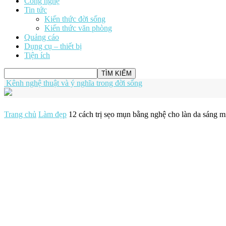
Công nghệ
Tin tức
Kiến thức đời sống
Kiến thức văn phòng
Quảng cáo
Dụng cụ – thiết bị
Tiện ích
Kênh nghệ thuật và ý nghĩa trong đời sống
Trang chủ
Làm đẹp
12 cách trị sẹo mụn bằng nghệ cho làn da sáng mị