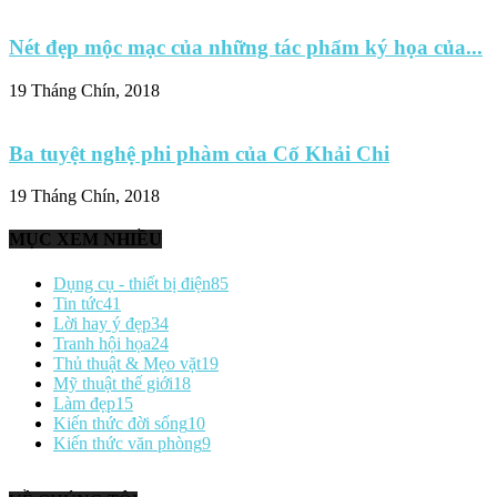
Nét đẹp mộc mạc của những tác phẩm ký họa của...
19 Tháng Chín, 2018
Ba tuyệt nghệ phi phàm của Cố Khải Chi
19 Tháng Chín, 2018
MỤC XEM NHIỀU
Dụng cụ - thiết bị điện
85
Tin tức
41
Lời hay ý đẹp
34
Tranh hội họa
24
Thủ thuật & Mẹo vặt
19
Mỹ thuật thế giới
18
Làm đẹp
15
Kiến thức đời sống
10
Kiến thức văn phòng
9