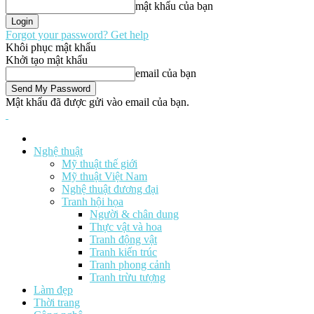
mật khẩu của bạn
Forgot your password? Get help
Khôi phục mật khẩu
Khởi tạo mật khẩu
email của bạn
Mật khẩu đã được gửi vào email của bạn.
Nghệ thuật
Mỹ thuật thế giới
Mỹ thuật Việt Nam
Nghệ thuật đương đại
Tranh hội họa
Người & chân dung
Thực vật và hoa
Tranh động vật
Tranh kiến trúc
Tranh phong cảnh
Tranh trừu tượng
Làm đẹp
Thời trang