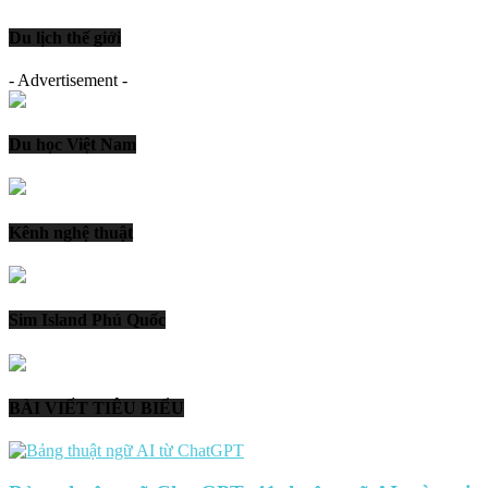
Du lịch thế giới
- Advertisement -
Du học Việt Nam
Kênh nghệ thuật
Sim Island Phú Quốc
BÀI VIẾT TIÊU BIỂU