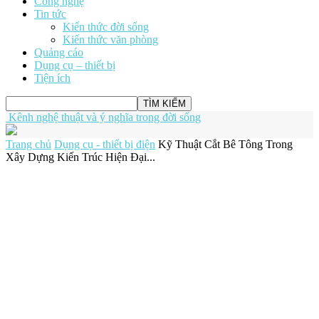
Công nghệ
Tin tức
Kiến thức đời sống
Kiến thức văn phòng
Quảng cáo
Dụng cụ – thiết bị
Tiện ích
Kênh nghệ thuật và ý nghĩa trong đời sống
Trang chủ
Dụng cụ - thiết bị điện
Kỹ Thuật Cắt Bê Tông Trong
Xây Dựng Kiến Trúc Hiện Đại...