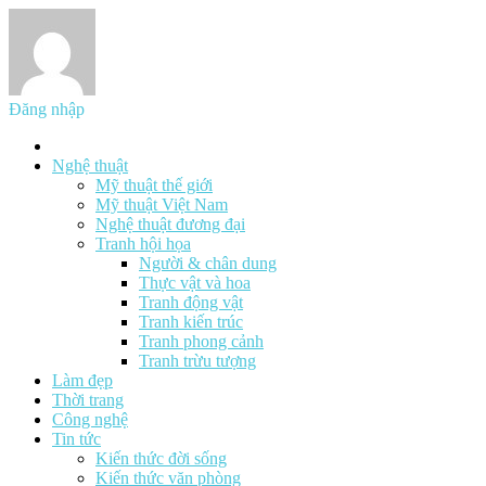
Đăng nhập
Nghệ thuật
Mỹ thuật thế giới
Mỹ thuật Việt Nam
Nghệ thuật đương đại
Tranh hội họa
Người & chân dung
Thực vật và hoa
Tranh động vật
Tranh kiến trúc
Tranh phong cảnh
Tranh trừu tượng
Làm đẹp
Thời trang
Công nghệ
Tin tức
Kiến thức đời sống
Kiến thức văn phòng