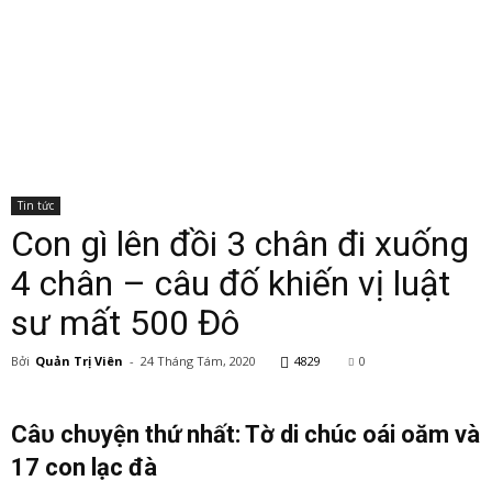
Tin tức
Con gì lên đồi 3 chân đi xuống
4 chân – câu đố khiến vị luật
sư mất 500 Đô
Bởi
Quản Trị Viên
-
24 Tháng Tám, 2020
4829
0
Câᴜ chᴜyện thứ nhất: Tờ di chúc oái oăm và
17 con lạc đà