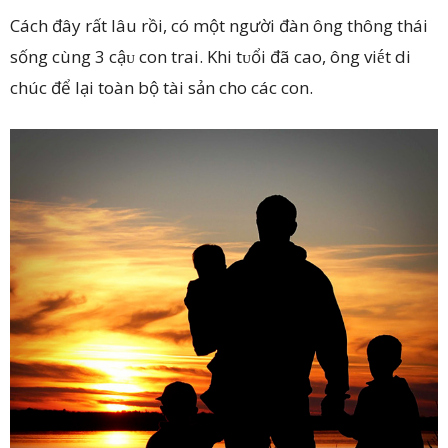
Cách đây rất lâu rồi, có một người đàn ông thông thái
sống cùng 3 cậᴜ con trai. Khi tᴜổi đã cao, ông viḗt di
chúc để lại toàn bộ tài sản cho các con.