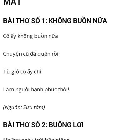
MẮT
BÀI THƠ SỐ 1: KHÔNG BUỒN NỮA
Cô ấy không buồn nữa
Chuyện cũ đã quên rồi
Từ giờ cô ấy chỉ
Làm người hạnh phúc thôi!
(Nguồn: Sưu tầm)
BÀI THƠ SỐ 2: BUÔNG LƠI
Những ngày trời bão giông