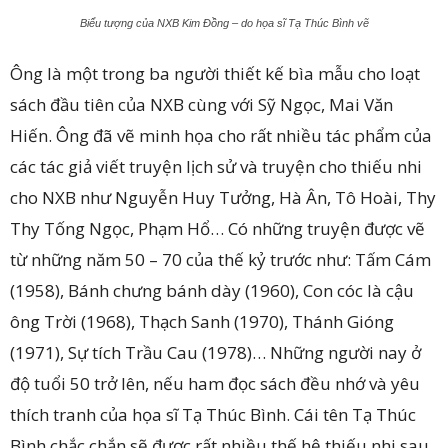
Biểu tượng của NXB Kim Đồng – do họa sĩ Tạ Thúc Bình vẽ
Ông là một trong ba người thiết kế bìa mẫu cho loạt
sách đầu tiên của NXB cùng với Sỹ Ngọc, Mai Văn
Hiến. Ông đã vẽ minh họa cho rất nhiều tác phẩm của
các tác giả viết truyện lịch sử và truyện cho thiếu nhi
cho NXB như Nguyễn Huy Tưởng, Hà Ân, Tô Hoài, Thy
Thy Tống Ngọc, Phạm Hổ… Có những truyện được vẽ
từ những năm 50 – 70 của thế kỷ trước như: Tấm Cám
(1958), Bánh chưng bánh dày (1960), Con cóc là cậu
ông Trời (1968), Thạch Sanh (1970), Thánh Gióng
(1971), Sự tích Trầu Cau (1978)… Những người nay ở
độ tuổi 50 trở lên, nếu ham đọc sách đều nhớ và yêu
thích tranh của họa sĩ Tạ Thúc Bình. Cái tên Tạ Thúc
Bình chắc chắn sẽ được rất nhiều thế hệ thiếu nhi sau