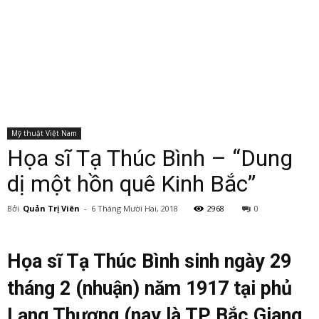
Mỹ thuật Việt Nam
Họa sĩ Tạ Thúc Bình – “Dung
dị một hồn quê Kinh Bắc”
Bởi
Quản Trị Viên
-
6 Tháng Mười Hai, 2018
2968
0
Họa sĩ Tạ Thúc Bình sinh ngày 29
tháng 2 (nhuận) năm 1917 tại phủ
Lạng Thương (nay là TP Bắc Giang,