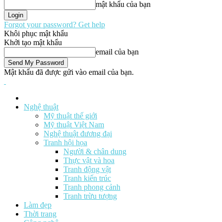
mật khẩu của bạn
Forgot your password? Get help
Khôi phục mật khẩu
Khởi tạo mật khẩu
email của bạn
Mật khẩu đã được gửi vào email của bạn.
Nghệ thuật
Mỹ thuật thế giới
Mỹ thuật Việt Nam
Nghệ thuật đương đại
Tranh hội họa
Người & chân dung
Thực vật và hoa
Tranh động vật
Tranh kiến trúc
Tranh phong cảnh
Tranh trừu tượng
Làm đẹp
Thời trang