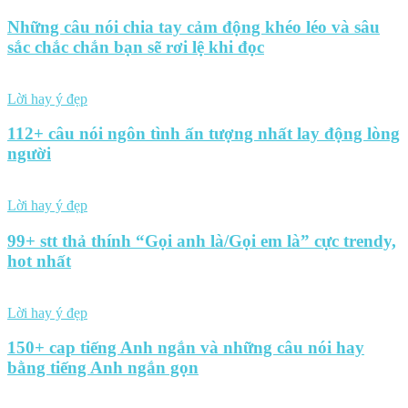
Những câu nói chia tay cảm động khéo léo và sâu
sắc chắc chắn bạn sẽ rơi lệ khi đọc
Lời hay ý đẹp
112+ câu nói ngôn tình ấn tượng nhất lay động lòng
người
Lời hay ý đẹp
99+ stt thả thính “Gọi anh là/Gọi em là” cực trendy,
hot nhất
Lời hay ý đẹp
150+ cap tiếng Anh ngắn và những câu nói hay
bằng tiếng Anh ngắn gọn