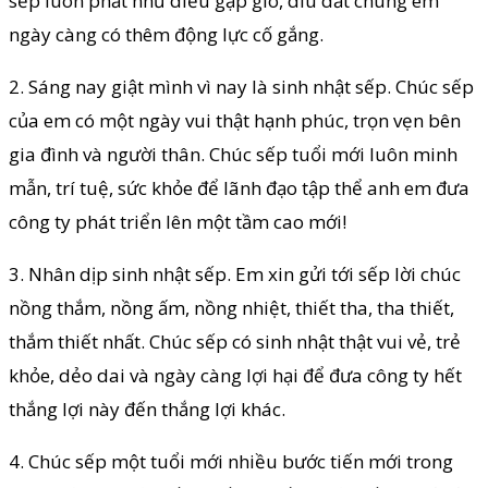
sếp luôn phất như diều gặp gió, dìu dắt chúng em
ngày càng có thêm động lực cố gắng.
2. Sáng nay giật mình vì nay là sinh nhật sếp. Chúc sếp
của em có một ngày vui thật hạnh phúc, trọn vẹn bên
gia đình và người thân. Chúc sếp tuổi mới luôn minh
mẫn, trí tuệ, sức khỏe để lãnh đạo tập thể anh em đưa
công ty phát triển lên một tầm cao mới!
3. Nhân dịp sinh nhật sếp. Em xin gửi tới sếp lời chúc
nồng thắm, nồng ấm, nồng nhiệt, thiết tha, tha thiết,
thắm thiết nhất. Chúc sếp có sinh nhật thật vui vẻ, trẻ
khỏe, dẻo dai và ngày càng lợi hại để đưa công ty hết
thắng lợi này đến thắng lợi khác.
4. Chúc sếp một tuổi mới nhiều bước tiến mới trong