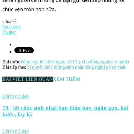
chúc vẹn tròn hơn nữa.
Chia sẻ
Facebook
Twitter
Bài trước
Tổng hợp lời chúc ngày 20/10 ý cho đồng nghiệp ý nghĩa
Bài tiếp theo
Bí quyết chúc mừng sinh nhật đồng nghiệp hay nhất
BÀI VIẾT LIÊN QUAN
XEM THÊM
Lời hay ý đẹp
70+ lời chúc sinh nhật bạn thân hay, ngắn gọn, hài
hước, lầy lội
Lời hay ý đẹp