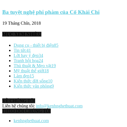
Ba tuyệt nghệ phi phàm của Cố Khải Chi
19 Tháng Chín, 2018
MỤC XEM NHIỀU
Dụng cụ - thiết bị điện
85
Tin tức
41
Lời hay ý đẹp
34
Tranh hội họa
24
Thủ thuật & Mẹo vặt
19
Mỹ thuật thế giới
18
Làm đẹp
15
Kiến thức đời sống
10
Kiến thức văn phòng
9
VỀ CHÚNG TÔI
Liên hệ chúng tôi:
info@kenhnghethuat.com
THEO DÕI CHÚNG TÔI
kenhnghethuat.com